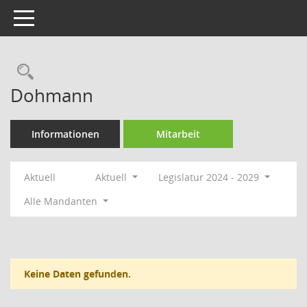
Toggle navigation
Rechercheauswahl
Dohmann
Informationen
Mitarbeit
Aktuell
Aktuell
Legislatur 2024 - 2029
Alle Mandanten
Keine Daten gefunden.