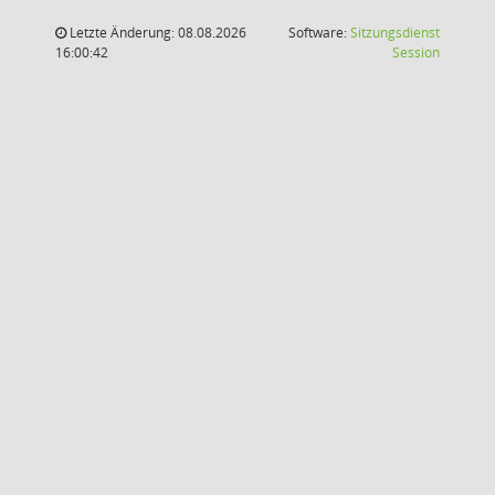
Letzte Änderung: 08.08.2026
Software:
Sitzungsdienst
(Wird in
16:00:42
Session