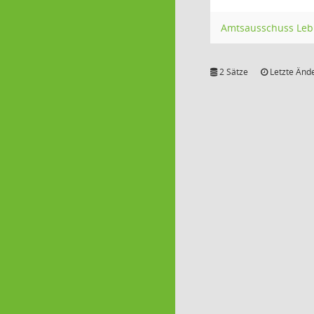
Amtsausschuss Leb
2 Sätze
Letzte Ände