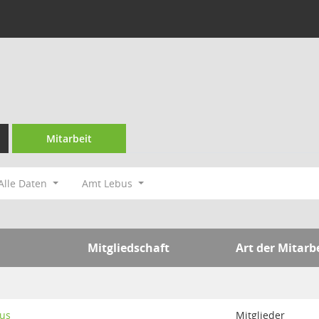
Mitarbeit
Alle Daten
Amt Lebus
Mitgliedschaft
Art der Mitarb
us
Mitglieder