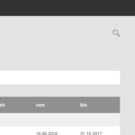
Rec
eit
von
bis
16.06.2016
31.10.2017