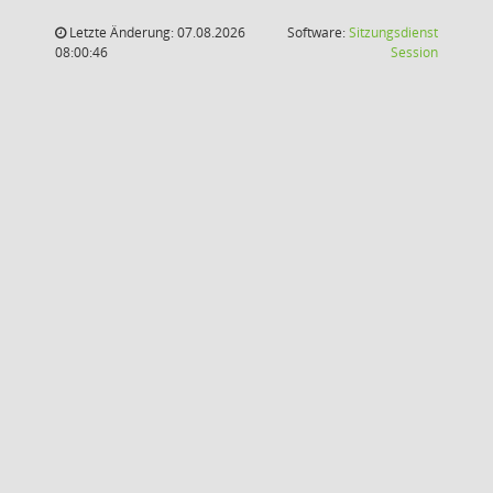
Letzte Änderung: 07.08.2026
Software:
Sitzungsdienst
(Wird in
08:00:46
Session