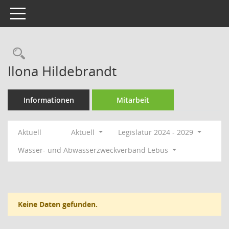
Toggle navigation
Rechercheauswahl
Ilona Hildebrandt
Informationen
Mitarbeit
Aktuell
Aktuell
Legislatur 2024 - 2029
Wasser- und Abwasserzweckverband Lebus
Keine Daten gefunden.