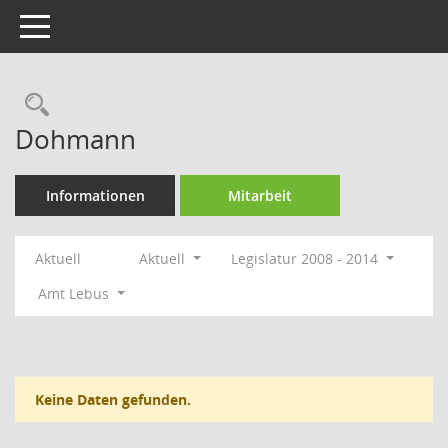
Toggle navigation
Rechercheauswahl
Dohmann
Informationen
Mitarbeit
Aktuell
Aktuell
Legislatur 2008 - 2014
Amt Lebus
Keine Daten gefunden.