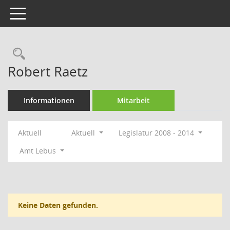
Toggle navigation
Rechercheauswahl
Robert Raetz
Informationen
Mitarbeit
Aktuell
Aktuell
Legislatur 2008 - 2014
Amt Lebus
Keine Daten gefunden.