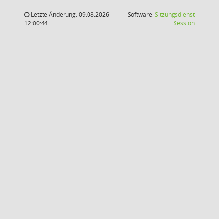
Letzte Änderung: 09.08.2026
Software:
Sitzungsdienst
(Wird in
12:00:44
Session