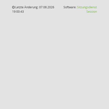
Letzte Änderung: 07.08.2026
Software:
Sitzungsdienst
(Wird in
19:00:43
Session