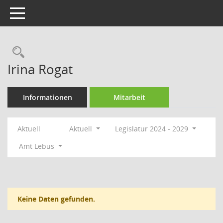
Toggle navigation
Rechercheauswahl
Irina Rogat
Informationen
Mitarbeit
Aktuell
Aktuell
Legislatur 2024 - 2029
Amt Lebus
Keine Daten gefunden.