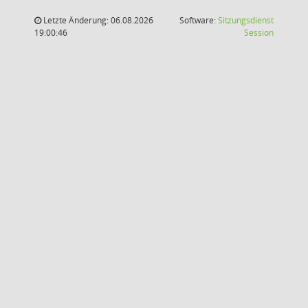
Letzte Änderung: 06.08.2026
Software:
Sitzungsdienst
(Wird in
19:00:46
Session