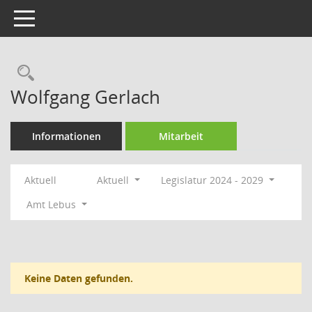
Toggle navigation
Rechercheauswahl
Wolfgang Gerlach
Informationen
Mitarbeit
Aktuell
Aktuell
Legislatur 2024 - 2029
Amt Lebus
Keine Daten gefunden.