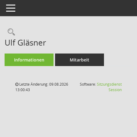
Toggle navigation
Rechercheauswahl
Ulf Gläsner
Informationen
Mitarbeit
Letzte Änderung: 09.08.2026
Software:
Sitzungsdienst
(Wird in
13:00:43
Session