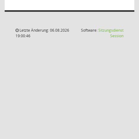
Letzte Änderung: 06.08.2026
Software:
Sitzungsdienst
(Wird in
19:00:46
Session