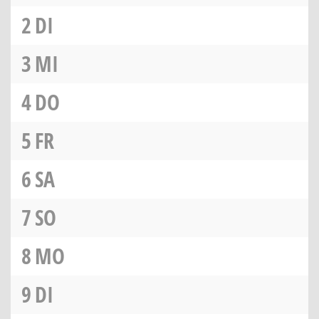
2
DI
3
MI
4
DO
5
FR
6
SA
7
SO
8
MO
9
DI