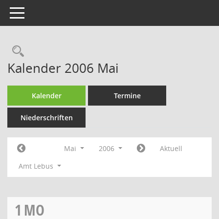
Toggle navigation
Rechercheauswahl
Kalender 2006 Mai
Kalender
Termine
Niederschriften
Mai
2006
Aktuell
Amt Lebus
1
MO