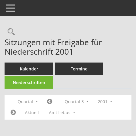
Toggle navigation
Rechercheauswahl
Sitzungen mit Freigabe für
Niederschrift 2001
Kalender
Termine
Niederschriften
Quartal
Quartal 3
2001
Aktuell
Amt Lebus