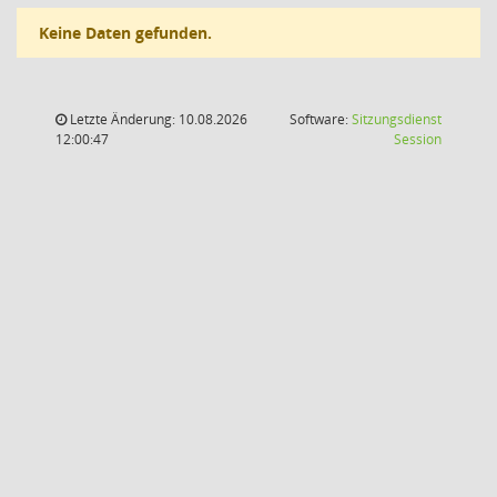
Keine Daten gefunden.
Letzte Änderung: 10.08.2026
Software:
Sitzungsdienst
(Wird in
12:00:47
Session