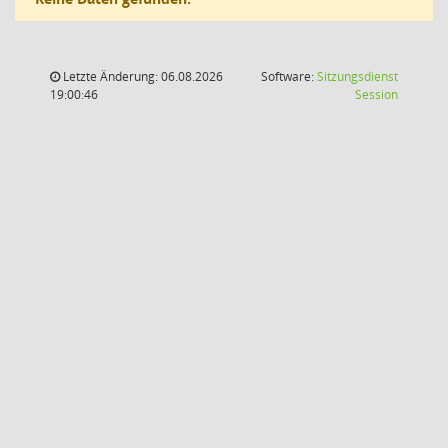
Letzte Änderung: 06.08.2026
Software:
Sitzungsdienst
(Wird in
19:00:46
Session