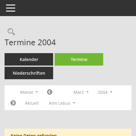
Toggle navigation
Rechercheauswahl
Termine 2004
Kalender
Termine
Niederschriften
Monat
März
2004
Aktuell
Amt Lebus
Keine Daten gefunden.