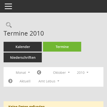
Toggle navigation
Rechercheauswahl
Termine 2010
Kalender
Termine
Niederschriften
Monat
Oktober
2010
Aktuell
Amt Lebus
Keine Daten gefunden.