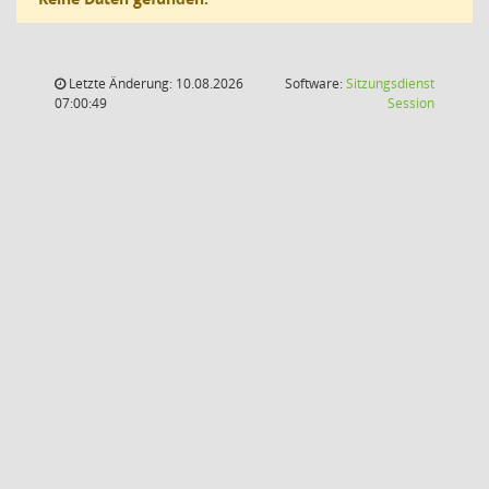
Letzte Änderung: 10.08.2026
Software:
Sitzungsdienst
(Wird in
07:00:49
Session