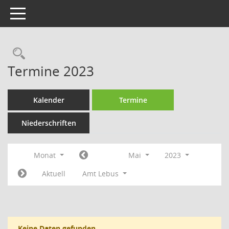
Toggle navigation
Rechercheauswahl
Termine 2023
Kalender
Termine
Niederschriften
Monat
Mai
2023
Aktuell
Amt Lebus
Keine Daten gefunden.