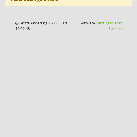
Letzte Änderung: 07.08.2026
Software:
Sitzungsdienst
(Wird in
19:00:43
Session