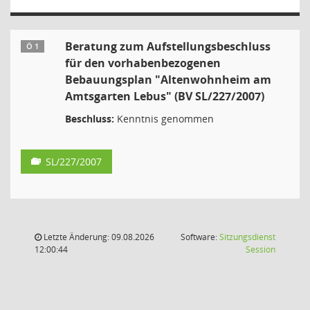
Beratung zum Aufstellungsbeschluss
Ö 1
für den vorhabenbezogenen
Bebauungsplan "Altenwohnheim am
Amtsgarten Lebus" (BV SL/227/2007)
Beschluss:
Kenntnis genommen
SL/227/2007
Letzte Änderung: 09.08.2026
Software:
Sitzungsdienst
(Wird in
12:00:44
Session