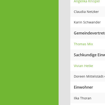
Angelika Knispel
Claudia Netzker
Karin Schwander
Gemeindevertret
Thomas Mix
Sachkundige Ein
Vivian Hetke
Doreen Mittelstädt
Einwohner
Ilka Thoran