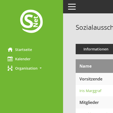
Toggle navigation
Sozialaussch
Informationen
Startseite
Kalender
Name
Organisation
Vorsitzende
Iris Marggraf
Mitglieder