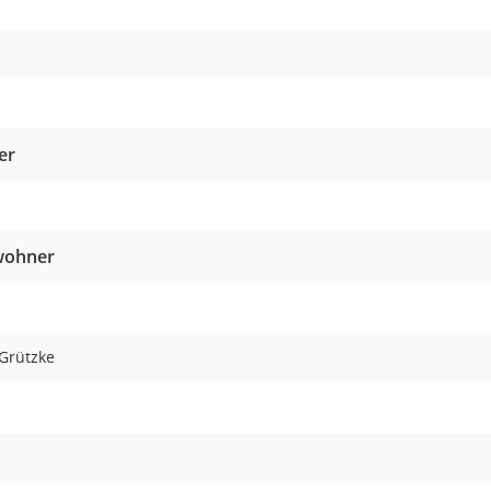
er
wohner
-Grützke