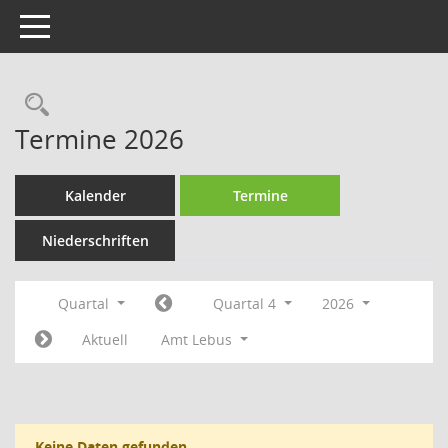
Toggle navigation
Rechercheauswahl
Termine 2026
Kalender
Termine
Niederschriften
Quartal
Quartal 4
2026
Aktuell
Amt Lebus
Keine Daten gefunden.