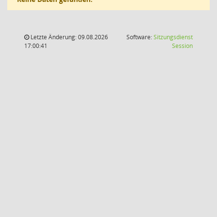
Letzte Änderung: 09.08.2026
Software:
Sitzungsdienst
(Wird in
17:00:41
Session