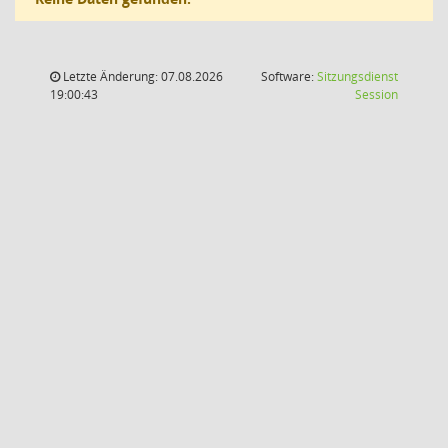
Letzte Änderung: 07.08.2026
Software:
Sitzungsdienst
(Wird in
19:00:43
Session