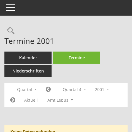
Toggle navigation
Rechercheauswahl
Termine 2001
Kalender
Termine
Niederschriften
Quartal
Quartal 4
2001
Aktuell
Amt Lebus
Keine Daten gefunden.