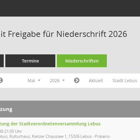
t Freigabe für Niederschrift 2026
Termine
Niederschriften
Mai
2026
Aktuell
Stadt Lebus
tzung
tzung der Stadtverordnetenversammlung Lebus
00-21:05 Uhr
bus, Kulturhaus, Kietzer Chaussee 1, 15326 Lebus - Präsenz-