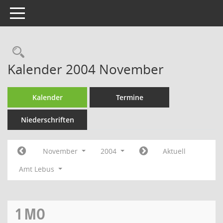
Toggle navigation
Rechercheauswahl
Kalender 2004 November
Kalender
Termine
Niederschriften
November
2004
Aktuell
Amt Lebus
1
MO