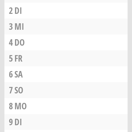
2
DI
3
MI
4
DO
5
FR
6
SA
7
SO
8
MO
9
DI