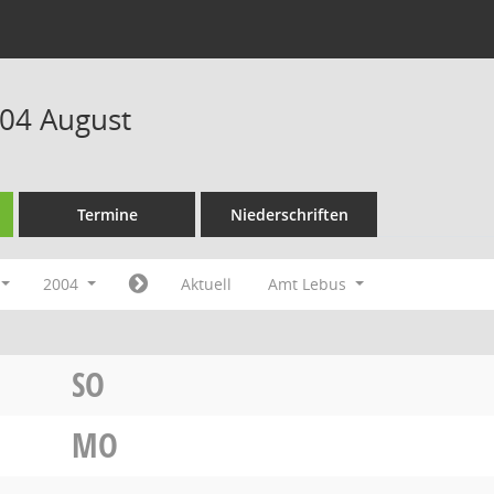
04 August
Termine
Niederschriften
2004
Aktuell
Amt Lebus
SO
MO