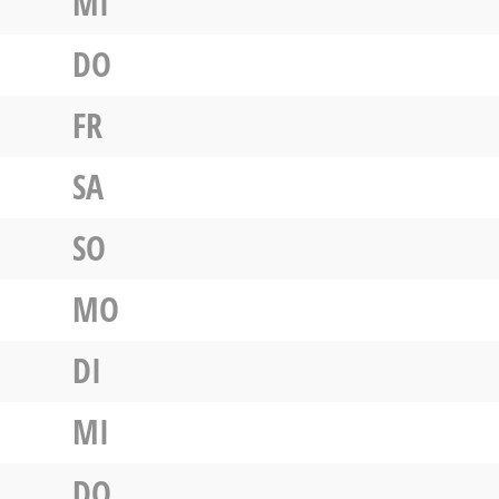
MI
DO
FR
SA
SO
MO
DI
MI
DO