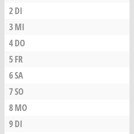
2
DI
3
MI
4
DO
5
FR
6
SA
7
SO
8
MO
9
DI