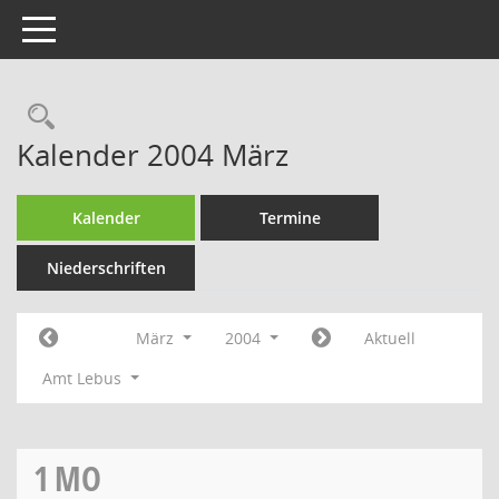
Toggle navigation
Rechercheauswahl
Kalender 2004 März
Kalender
Termine
Niederschriften
März
2004
Aktuell
Amt Lebus
1
MO