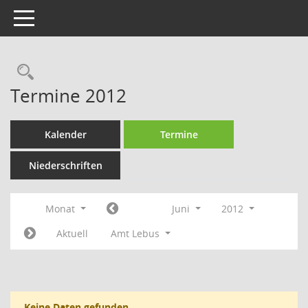
Toggle navigation
Rechercheauswahl
Termine 2012
Kalender
Termine
Niederschriften
Monat
Juni
2012
Aktuell
Amt Lebus
Keine Daten gefunden.