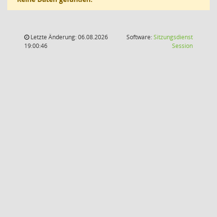
Letzte Änderung: 06.08.2026
Software:
Sitzungsdienst
(Wird in
19:00:46
Session