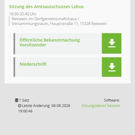
Sitzung des Amtsausschusses Lebus
18:30-20:40 Uhr
Reitwein, im Dorfgemeinschaftshaus /
Versammlungsraum, Hauptstraße 11, 15328 Reitwein
Öffentliche Bekanntmachung
Vorsitzender
Niederschrift
1 Satz
Software:
(Wird in
Letzte Änderung: 06.08.2026
Sitzungsdienst
Session
19:00:46