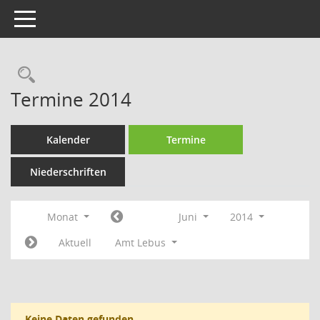
Toggle navigation
Rechercheauswahl
Termine 2014
Kalender
Termine
Niederschriften
Monat
Juni
2014
Aktuell
Amt Lebus
Keine Daten gefunden.