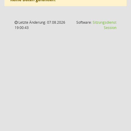
Letzte Änderung: 07.08.2026
Software:
Sitzungsdienst
(Wird in
19:00:43
Session