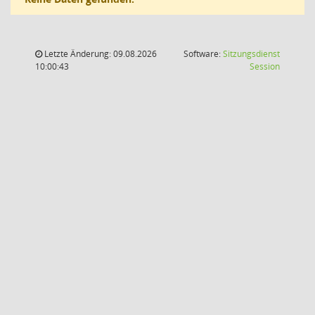
Letzte Änderung: 09.08.2026
Software:
Sitzungsdienst
(Wird in
10:00:43
Session