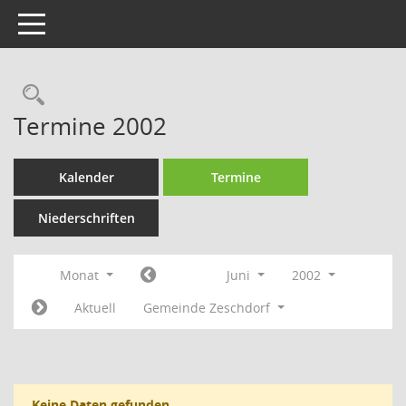
Toggle navigation
Rechercheauswahl
Termine 2002
Kalender
Termine
Niederschriften
Monat
Juni
2002
Aktuell
Gemeinde Zeschdorf
Keine Daten gefunden.