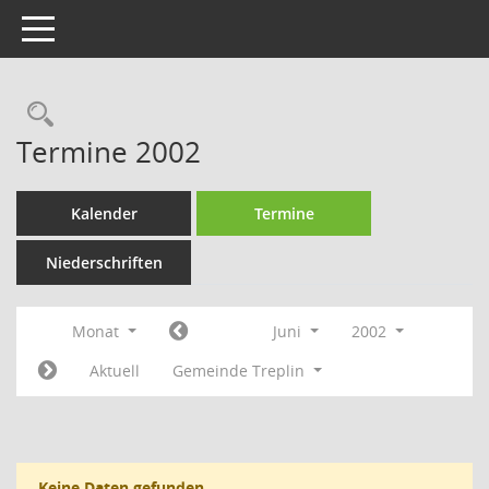
Toggle navigation
Rechercheauswahl
Termine 2002
Kalender
Termine
Niederschriften
Monat
Juni
2002
Aktuell
Gemeinde Treplin
Keine Daten gefunden.