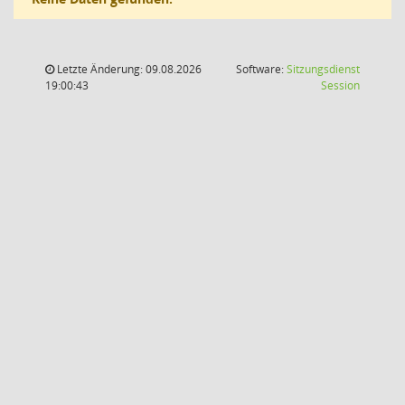
Letzte Änderung: 09.08.2026
Software:
Sitzungsdienst
(Wird in
19:00:43
Session